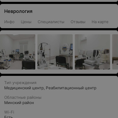
Неврология
Инфо
Цены
Специалисты
Отзывы
На карте
Тип учреждения
Медицинский центр
,
Реабилитационный центр
Областные районы
Минский район
Wi-Fi
Есть