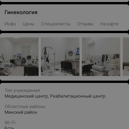
Гинекология
Инфо
Цены
Специалисты
Отзывы
На карте
Тип учреждения
Медицинский центр
,
Реабилитационный центр
Областные районы
Минский район
Wi-Fi
Есть